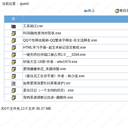
当前位置：
guest
向上
根目
类
工具箱(1).rar
RGB颜色查询对照表.exe
QQ个性网名昵称-QQ繁体字网名-非主流网名.exe
HTML学习手册--超文本标记语言教程.exe
一键关闭任何端口被占用1.0 _ _32bit.exe
轩辕大宝-18禁-作者：wtw1974.exe
爱情姗姗来迟_朱颜绿鬓.exe
《最佳员工生存手册》作者：林少波.exe
如果爱请深爱fz1l(屏幕保护).scr
柔佳日记（一个女M的经历）.exe
母狗受虐调教记自述--颜晓玲.exe
共0个文件夹,11个文件 36.37 MB