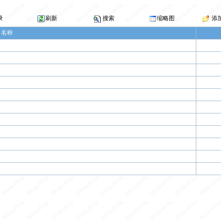
录
刷新
搜索
缩略图
添
名称